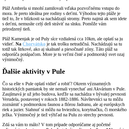
Pláž Ambrela si mnohí zamilovali vďaka pozvoľnému vstupu do
mora. Je preto ideálna pre rodiny s deťmi. Výhodou tejto pláže je
tiež to, že v blízkosti sa nachádzajú stromy. Preto najmä ak sem idete
s deťmi, nemusíte celý deň stráviť na slnku. Pomôže vám
prirodzený tieň.
Pláž Kamenjak je od Puly síce vzdialená cca 10km, ale oplatí sa ju
vidieť.
Na
Chorvátsko
je tak trošku netradičná. Nachádzajú sa tu
totiž tak štrkové, ako aj skalnaté a piesočnaté zóny. Táto pláž sa
odporúča potápačom. More je tu veľmi čisté a podmorský svet ozaj
výnimočný.
Ďalšie aktivity v Pule
Čo sa ešte v Pule oplatí vidieť a robiť? Okrem významných
historických pamiatok by ste nemali vynechať ani Akvárium v Pule.
Zaujímavá je už jeho budova, keďže sa nachádza v bývalej pevnosti
Verudela, postavenej v rokoch 1882-1886. Návštevníci sa tu môžu
zoznámiť s podmorskou faunou a flórou Jadranu, ale aj európskych
riek a jazier. Siahnuť si môžu na hviezdicu, korytnačku, či morského
ježka. Výnimočný je tiež výhľad na Pulu zo strechy pevnosti.
Zdá sa vám to málo? V tom prípade odporúčame aj početné