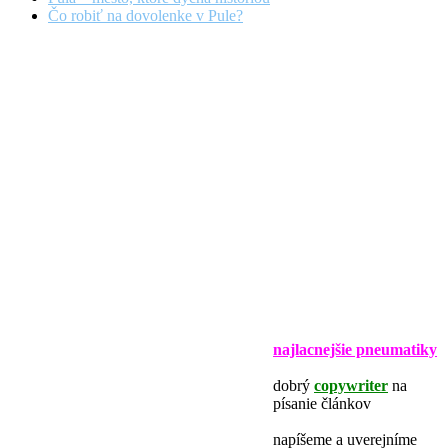
Čo robiť na dovolenke v Pule?
najlacnejšie pneumatiky
dobrý
copywriter
na
písanie článkov
napíšeme a uverejníme