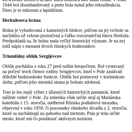
1944 bol zbombardovaný a preto bola nutná jeho rekonštrukcia.
Dnes je to múzeum a lapidárium.
Herkulesova brána
Brána je vybudovaná z kamenných blokov, pričom na jej vrchole sa
nachádza už vekom poznačená a ťažko rozoznateľná hlava Herkula.
Predpokladá sa, že brána mala veľký historický význam. Je na nej
totiž nápis s menami dvoch rímskych hodnostárov.
Triumfálny oblúk Sergijevcov
Oblúk pochádza z roku 27 pred našim letopočtom. Bol vystavaný
na počesť troch členov rodiny Sergijevcov, ktorí v Pule zastávali
dôležité hodnostárske funkcie. Oblúk bol postavený v korintskom
slohu, pričom jeho mestská strana je bohato zdobená.
Toto je len malý výber z úžasných historických pamiatok, ktoré
môžete vidieť v Pule. Za zmienku však určite stojí aj Mariánska
katedrála z 15. storočia, nádherná Rímska podlahová mozaika,
objavená v roku 1959, či pozostatky rímskeho divadla z 2. storočia,
ktoré sa nachádzajú na pahorku nad mestom. Pula je teda určite
mesto, ktoré má čo ponúknuť aktívnym turistom.