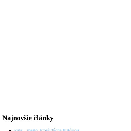
Najnovšie články
Pula – mesto, ktoré dýcha históriou