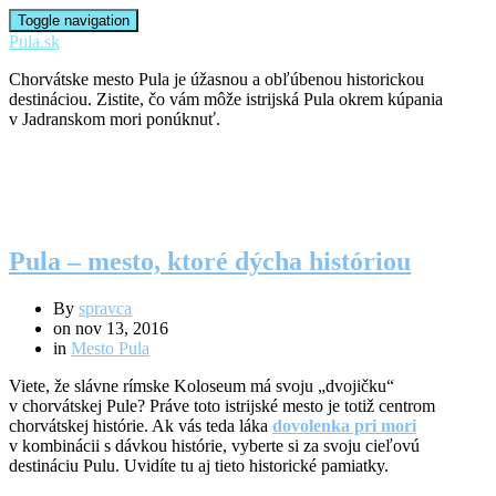
Toggle navigation
Pula.sk
Chorvátske mesto Pula je úžasnou a obľúbenou historickou
destináciou. Zistite, čo vám môže istrijská Pula okrem kúpania
v Jadranskom mori ponúknuť.
Pula – mesto, ktoré dýcha históriou
By
spravca
on
nov 13, 2016
in
Mesto Pula
Viete, že slávne rímske Koloseum má svoju „dvojičku“
v chorvátskej Pule? Práve toto istrijské mesto je totiž centrom
chorvátskej histórie. Ak vás teda láka
dovolenka pri mori
v kombinácii s dávkou histórie, vyberte si za svoju cieľovú
destináciu Pulu. Uvidíte tu aj tieto historické pamiatky.