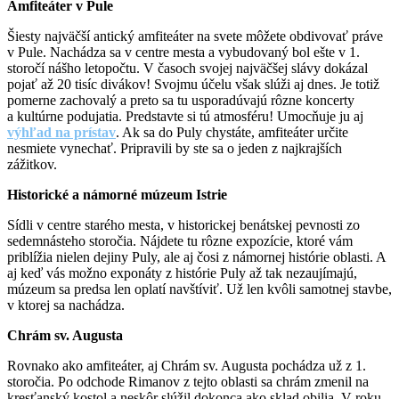
Amfiteáter v Pule
Šiesty najväčší antický amfiteáter na svete môžete obdivovať práve
v Pule. Nachádza sa v centre mesta a vybudovaný bol ešte v 1.
storočí nášho letopočtu. V časoch svojej najväčšej slávy dokázal
pojať až 20 tisíc divákov! Svojmu účelu však slúži aj dnes. Je totiž
pomerne zachovalý a preto sa tu usporadúvajú rôzne koncerty
a kultúrne podujatia. Predstavte si tú atmosféru! Umocňuje ju aj
výhľad na prístav
. Ak sa do Puly chystáte, amfiteáter určite
nesmiete vynechať. Pripravili by ste sa o jeden z najkrajších
zážitkov.
Historické a námorné múzeum Istrie
Sídli v centre starého mesta, v historickej benátskej pevnosti zo
sedemnásteho storočia. Nájdete tu rôzne expozície, ktoré vám
priblížia nielen dejiny Puly, ale aj čosi z námornej histórie oblasti. A
aj keď vás možno exponáty z histórie Puly až tak nezaujímajú,
múzeum sa predsa len oplatí navštíviť. Už len kvôli samotnej stavbe,
v ktorej sa nachádza.
Chrám sv. Augusta
Rovnako ako amfiteáter, aj Chrám sv. Augusta pochádza už z 1.
storočia. Po odchode Rimanov z tejto oblasti sa chrám zmenil na
kresťanský kostol a neskôr slúžil dokonca ako sklad obilia. V roku