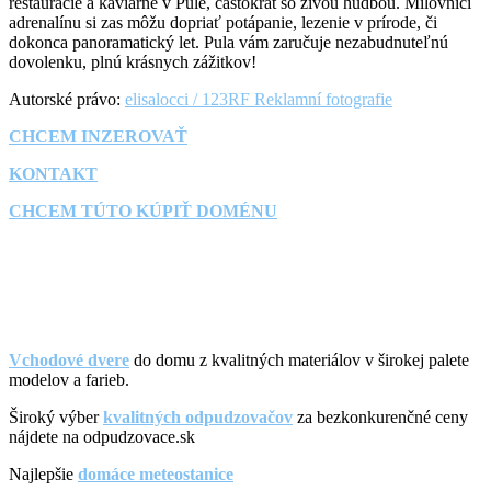
reštaurácie a kaviarne v Pule, častokrát so živou hudbou. Milovníci
adrenalínu si zas môžu dopriať potápanie, lezenie v prírode, či
dokonca panoramatický let. Pula vám zaručuje nezabudnuteľnú
dovolenku, plnú krásnych zážitkov!
Autorské právo:
elisalocci / 123RF Reklamní fotografie
CHCEM INZEROVAŤ
KONTAKT
CHCEM TÚTO KÚPIŤ DOMÉNU
Vchodové dvere
do domu z kvalitných materiálov v širokej palete
modelov a farieb.
Široký výber
kvalitných odpudzovačov
za bezkonkurenčné ceny
nájdete na odpudzovace.sk
Najlepšie
domáce meteostanice