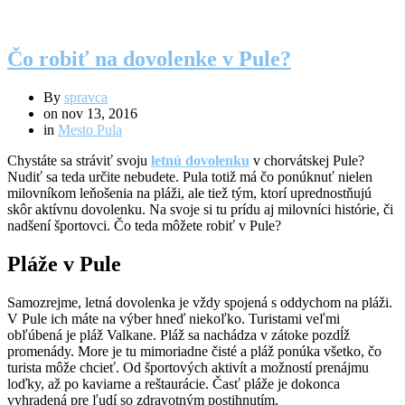
Čo robiť na dovolenke v Pule?
By
spravca
on
nov 13, 2016
in
Mesto Pula
Chystáte sa stráviť svoju
letnú dovolenku
v chorvátskej Pule?
Nudiť sa teda určite nebudete. Pula totiž má čo ponúknuť nielen
milovníkom leňošenia na pláži, ale tiež tým, ktorí uprednostňujú
skôr aktívnu dovolenku. Na svoje si tu prídu aj milovníci histórie, či
nadšení športovci. Čo teda môžete robiť v Pule?
Pláže v Pule
Samozrejme, letná dovolenka je vždy spojená s oddychom na pláži.
V Pule ich máte na výber hneď niekoľko. Turistami veľmi
obľúbená je pláž Valkane. Pláž sa nachádza v zátoke pozdĺž
promenády. More je tu mimoriadne čisté a pláž ponúka všetko, čo
turista môže chcieť. Od športových aktivít a možností prenájmu
loďky, až po kaviarne a reštaurácie. Časť pláže je dokonca
vyhradená pre ľudí so zdravotným postihnutím.